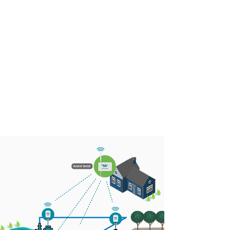
Sin limitaciones
Facíl
Intuitiva